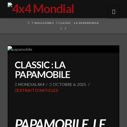
Navi
HOME
MAGAZINES
CLASSIC : LA PAPAMOBILE
CLASSIC : LA
PAPAMOBILE
MONDIAL4X4
OCTOBRE 6, 2025
EXTRAIT D'ARTICLES
PAPAMOBILE, LE