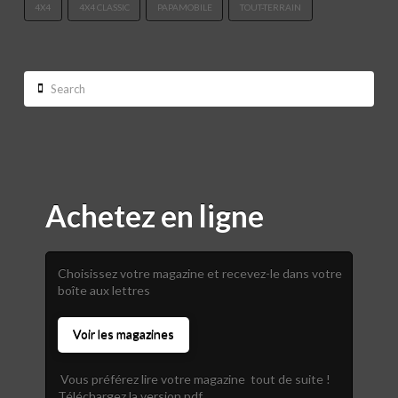
4X4
4X4 CLASSIC
PAPAMOBILE
TOUT-TERRAIN
Search
Achetez en ligne
Choisissez votre magazine et recevez-le dans votre
boîte aux lettres
Voir les magazines
Vous préférez lire votre magazine tout de suite !
Téléchargez la version pdf