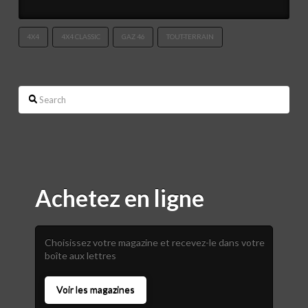
4X4
4X4 CLASSIC
GAZ 46
TOUT-TERRAIN
Search
Achetez en ligne
Choisissez votre magazine et recevez-le dans votre
boîte aux lettres
Voir les magazines