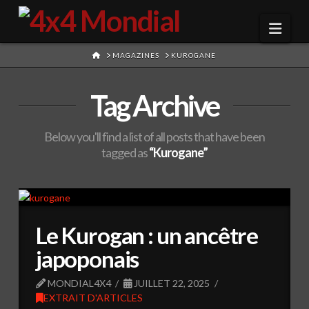
Navi
HOME
MAGAZINES
KUROGANE
Tag Archive
Below you'll find a list of all posts that have been
tagged as
“Kurogane”
Le Kurogan : un ancêtre
japoponais
MONDIAL4X4
JUILLET 22, 2025
EXTRAIT D'ARTICLES