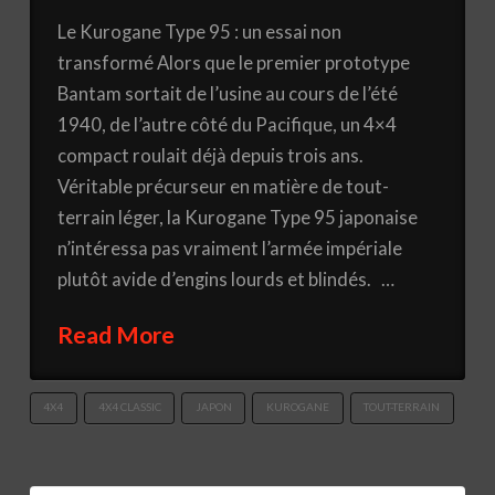
Le Kurogane Type 95 : un essai non
transformé Alors que le premier prototype
Bantam sortait de l’usine au cours de l’été
1940, de l’autre côté du Pacifique, un 4×4
compact roulait déjà depuis trois ans.
Véritable précurseur en matière de tout-
terrain léger, la Kurogane Type 95 japonaise
n’intéressa pas vraiment l’armée impériale
plutôt avide d’engins lourds et blindés. …
Read More
4X4
4X4 CLASSIC
JAPON
KUROGANE
TOUT-TERRAIN