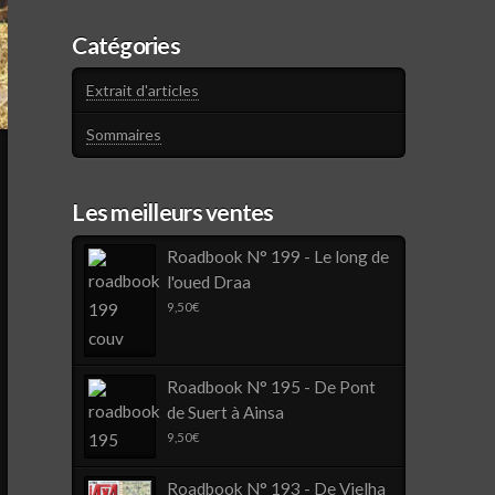
Catégories
Extrait d'articles
Sommaires
Les meilleurs ventes
Roadbook N° 199 - Le long de
l'oued Draa
9,50
€
Roadbook N° 195 - De Pont
de Suert à Ainsa
9,50
€
Roadbook N° 193 - De Vielha