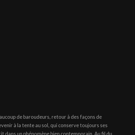
 beaucoup de baroudeurs, retour à des façons de
venir à la tente au sol, qui conserve toujours ses
crit dans un phénomène bien contemporain. Au fil du