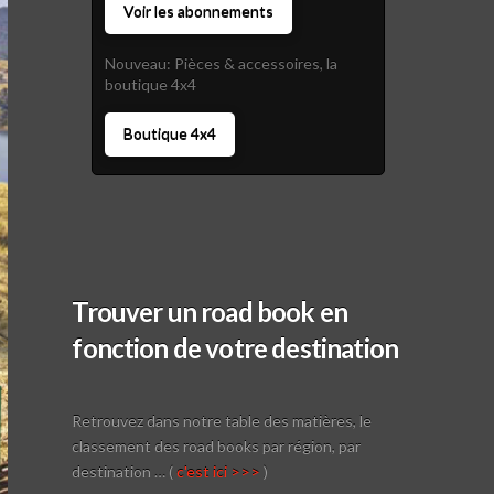
Voir les abonnements
Nouveau: Pièces & accessoires, la
boutique 4x4
Boutique 4x4
Trouver un road book en
fonction de votre destination
Retrouvez dans notre table des matières, le
classement des road books par région, par
destination … (
c'est ici >>>
)