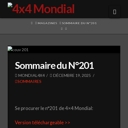
Navi
HOME
MAGAZINES
SOMMAIRE DU N°201
Sommaire du N°201
MONDIAL4X4
DÉCEMBRE 19, 2025
SOMMAIRES
Se procurer le n°201 de 4×4 Mondial:
Version téléchargeable >>