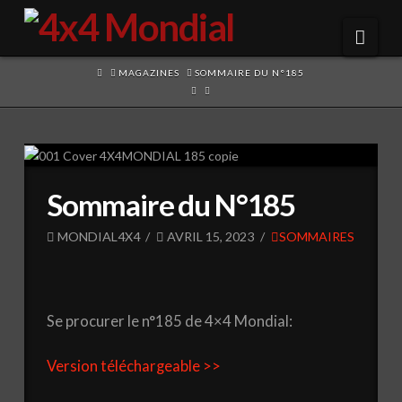
Navi
HOME
MAGAZINES
SOMMAIRE DU N°185
Sommaire du N°185
MONDIAL4X4
AVRIL 15, 2023
SOMMAIRES
Se procurer le n°185 de 4×4 Mondial:
Version téléchargeable >>