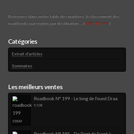
Retrouvez dans notre table des matières, le classement des
road books par région, par destination … (
c'est ici >>>
)
Catégories
Extrait d'articles
Sommaires
Les meilleurs ventes
Roadbook N° 199 - Le long de l'oued Draa
9,50
€
Roadbook N° 195 - De Pont de Suert à