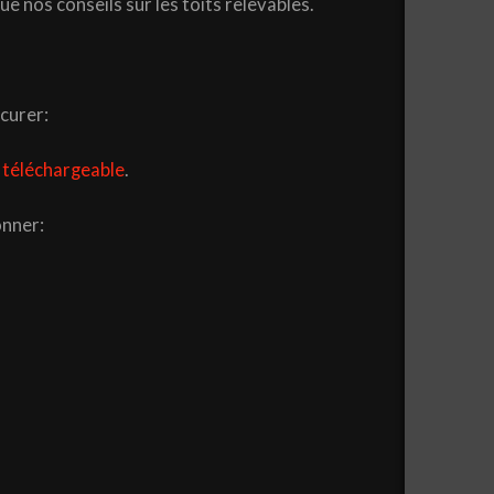
ue nos conseils sur les toits relevables.
curer:
 téléchargeable
.
onner: