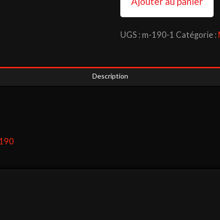
Ajouter au panier
4x4
Mondial
UGS :
m-190-1
Catégorie :
N°
190
Description
°190