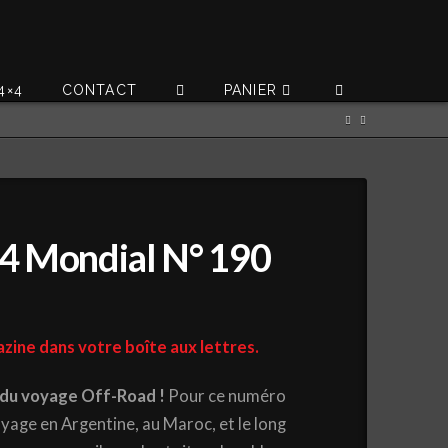
4×4
CONTACT
PANIER
4 Mondial N° 190
zine dans votre boîte aux lettres.
 du voyage Off-Road !
Pour ce numéro
oyage en Argentine, au Maroc, et le long