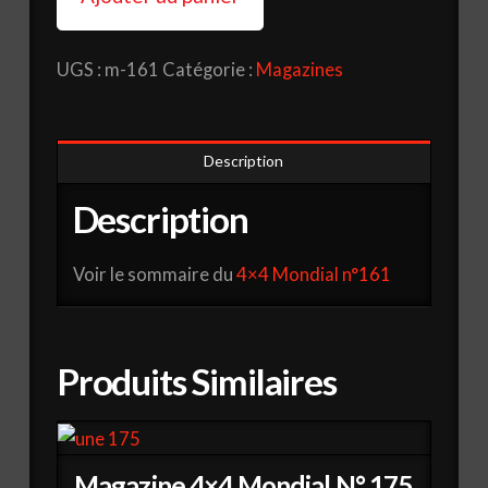
4x4
Mondial
UGS :
m-161
Catégorie :
Magazines
N°
161
Description
Description
Voir le sommaire du
4×4 Mondial n°161
Produits Similaires
Magazine 4×4 Mondial N° 175