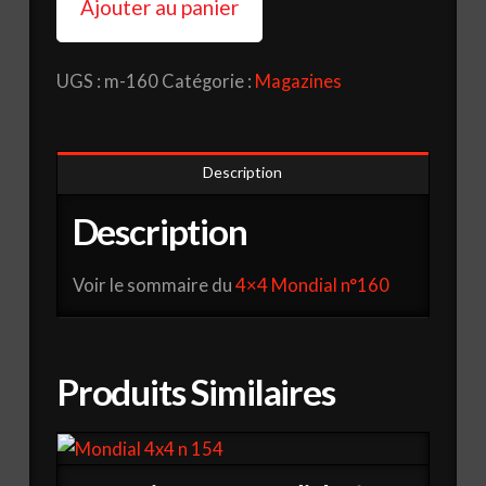
Ajouter au panier
4x4
Mondial
UGS :
m-160
Catégorie :
Magazines
N°
160
Description
Description
Voir le sommaire du
4×4 Mondial n°160
Produits Similaires