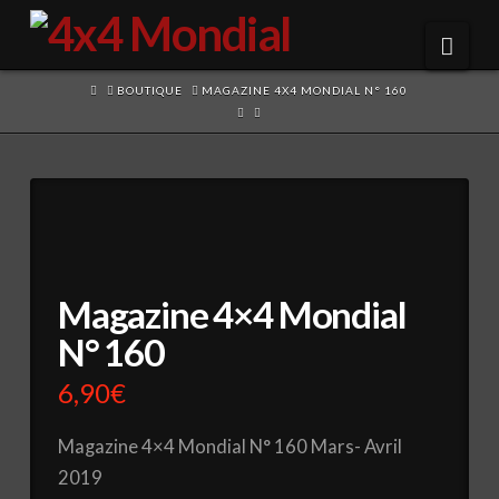
Navi
HOME
BOUTIQUE
MAGAZINE 4X4 MONDIAL N° 160
Magazine 4×4 Mondial
N° 160
6,90
€
Magazine 4×4 Mondial N° 160 Mars- Avril
2019