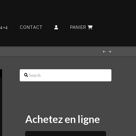
4×4
CONTACT
PANIER
Search
Achetez en ligne