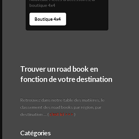
boutique 4x4
Boutique 4x4
Trouver un road book en
fonction de votre destination
Retrouvez dans notre table des matières, le
classement des road books par région, par
destination … (
c'est ici >>>
)
Catégories