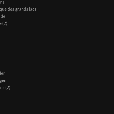
ons
ique des grands lacs
nde
 (2)
der
gen
ns (2)