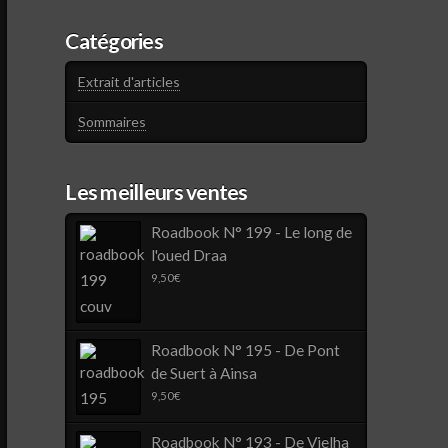
Catégories
Extrait d'articles
Sommaires
Les meilleurs ventes
Roadbook N° 199 - Le long de
l'oued Draa
9,50
€
Roadbook N° 195 - De Pont
de Suert à Ainsa
9,50
€
Roadbook N° 193 - De Vielha