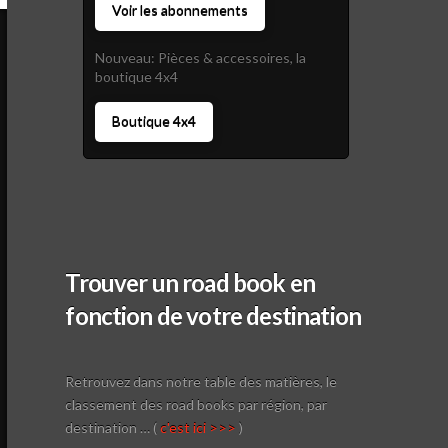
Voir les abonnements
Nouveau: Pièces & accessoires, la
boutique 4x4
Boutique 4x4
Trouver un road book en
fonction de votre destination
Retrouvez dans notre table des matières, le
classement des road books par région, par
destination … (
c'est ici >>>
)