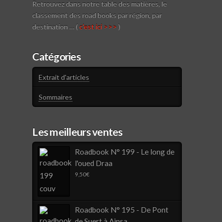
Retrouvez dans notre table des matières, le
classement des road books par région, par
destination … (
c'est ici >>>
)
Catégories
Extrait d'articles
Sommaires
Les meilleurs ventes
Roadbook N° 199 - Le long de
l'oued Draa
9,50
€
Roadbook N° 195 - De Pont
de Suert à Ainsa