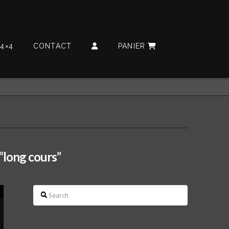
4×4
CONTACT
PANIER
“long cours”
Search