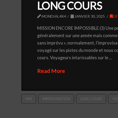
LONG COURS
MONDIAL4X4
JANVIER 30, 2025
EX
MISSION ENCORE IMPOSSIBLE (3) Une prép
généralement sur une année mais comme se
sans imprévu », normalement, l’improvisati
voyagé sur les pistes du monde et nous c
cours. Voyageurs intarissables sur le …
Read More
4X4
IMPROVISATION
LONG COURS
VO