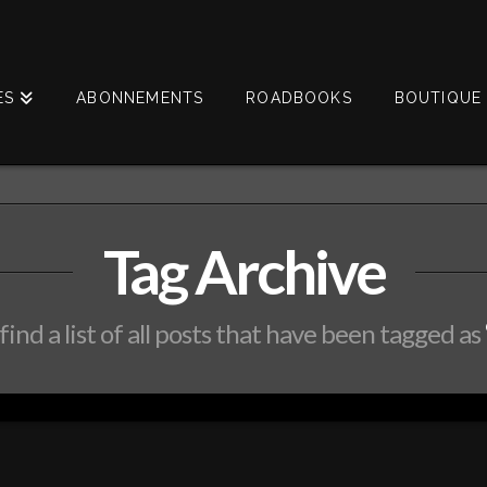
ES
ABONNEMENTS
ROADBOOKS
BOUTIQUE 
Tag Archive
find a list of all posts that have been tagged as