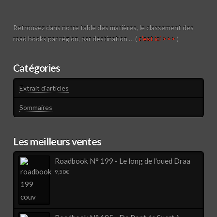
Retrouvez dans notre table des matières, le classement des
road books par région, par destination … (
c'est ici >>>
)
Catégories
Extrait d'articles
Sommaires
Les meilleurs ventes
Roadbook N° 199 - Le long de l'oued Draa
9,50
€