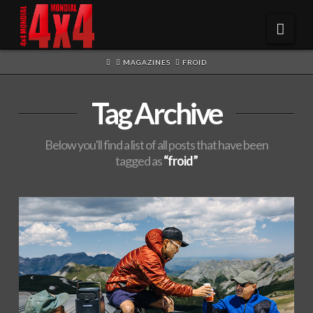
Navi
HOME
MAGAZINES
FROID
Tag Archive
Below you'll find a list of all posts that have been
tagged as
“froid”