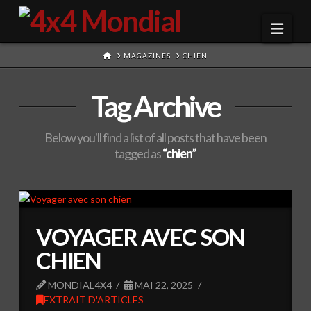
Navi
HOME
MAGAZINES
CHIEN
Tag Archive
Below you'll find a list of all posts that have been
tagged as
“chien”
VOYAGER AVEC SON
CHIEN
MONDIAL4X4
MAI 22, 2025
EXTRAIT D'ARTICLES