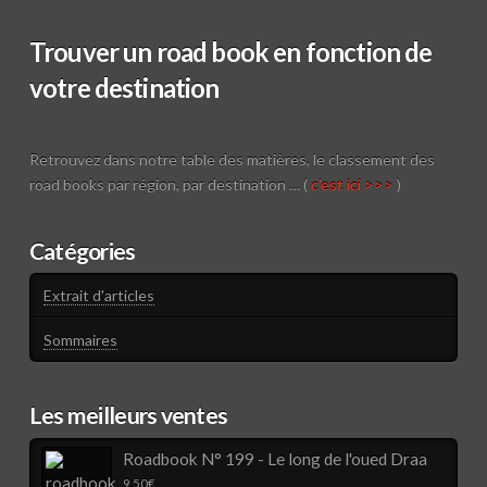
Trouver un road book en fonction de
votre destination
Retrouvez dans notre table des matières, le classement des
road books par région, par destination … (
c'est ici >>>
)
Catégories
Extrait d'articles
Sommaires
Les meilleurs ventes
Roadbook N° 199 - Le long de l'oued Draa
9,50
€