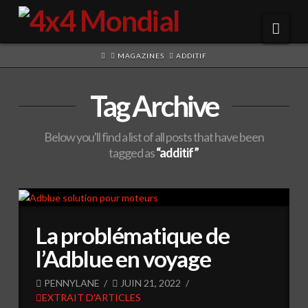
Navi
HOME
MAGAZINES
ADDITIF
Tag Archive
Below you'll find a list of all posts that have been
tagged as
“additif”
La problématique de
l’Adblue en voyage
PENNYLANE
JUIN 21, 2022
EXTRAIT D'ARTICLES