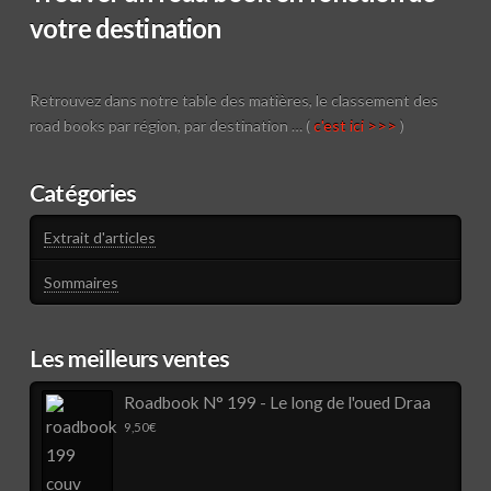
votre destination
Retrouvez dans notre table des matières, le classement des
road books par région, par destination … (
c'est ici >>>
)
Catégories
Extrait d'articles
Sommaires
Les meilleurs ventes
Roadbook N° 199 - Le long de l'oued Draa
9,50
€