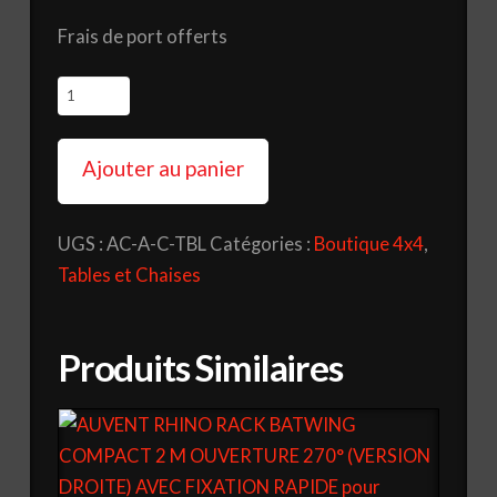
Frais de port offerts
quantité
de
TABLE
Ajouter au panier
ALUMINIUM
ALU
UGS :
AC-A-C-TBL
Catégories :
Boutique 4x4
,
CAB
Tables et Chaises
Produits Similaires