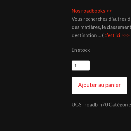
Nos roadbooks >>
Vous recherchez d’autres d
des matières, le classement
destination … (
c’est ici >>>
En stock
quantité
de
Roadbook
Ajouter au panier
N°70
Alpes
UGS :
roadb-n70
Catégorie
de
Haute
Provence