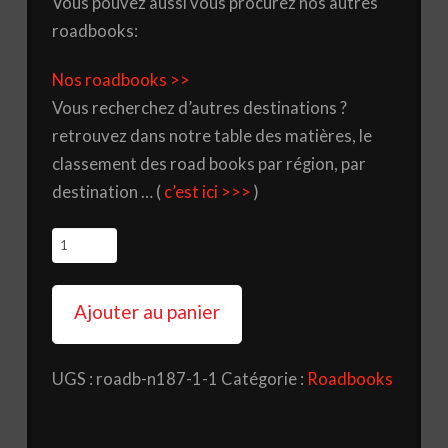
Vous pouvez aussi vous procurez nos autres
roadbooks:
Nos roadbooks >>
Vous recherchez d’autres destinations ?
retrouvez dans notre table des matières, le
classement des road books par région, par
destination … (
c’est ici >>>
)
quantité
de
Roadbook
Ajouter au panier
N°
188
UGS :
roadb-n187-1-1
Catégorie :
Roadbooks
-
Les
Bardenas