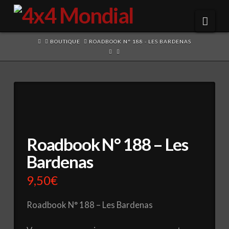
Navi
HOME
BOUTIQUE
ROADBOOK N° 188 - LES BARDENAS
Roadbook N° 188 – Les
Bardenas
9,50
€
Roadbook N° 188 – Les Bardenas