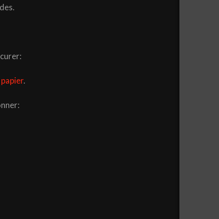
ndes.
curer:
 papier
.
onner: