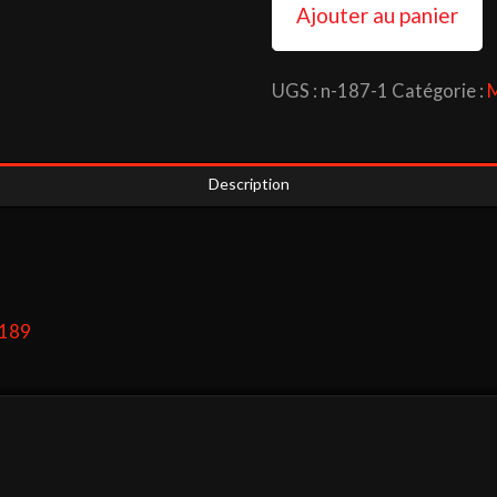
Ajouter au panier
4x4
Mondial
UGS :
n-187-1
Catégorie :
M
N°
189
(téléchargeable)
Description
°189