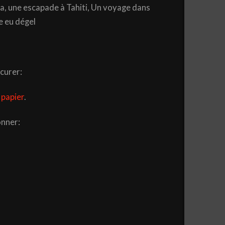
a, une escapade à Tahiti, Un voyage dans
e eu dégel
curer:
 papier
.
onner: