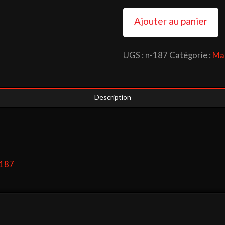
Magazine
Ajouter au panier
4x4
Mondial
UGS :
n-187
Catégorie :
Mag
N°
187
(téléchargeable)
Description
°187