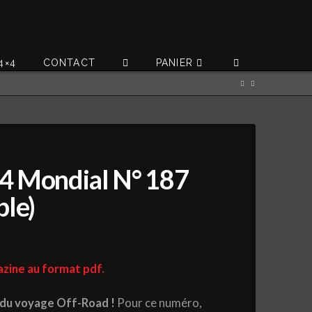
4×4
CONTACT
PANIER
4 Mondial N° 187
ble)
zine au format pdf.
 du voyage Off-Road !
Pour ce numéro,