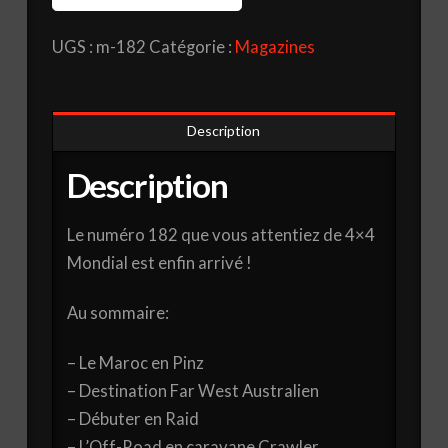
Mondial
UGS :
m-182
Catégorie :
Magazines
N°
182
Description
Description
Le numéro 182 que vous attentiez de 4×4
Mondial est enfin arrivé !
Au sommaire:
– Le Maroc en Pinz
– Destination Far West Australien
– Débuter en Raid
– L’Off-Road en caravane Crawler