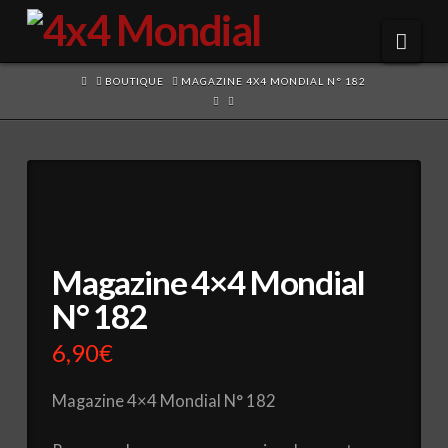
Navi
HOME
BOUTIQUE
MAGAZINE 4X4 MONDIAL N° 182
Magazine 4×4 Mondial
N° 182
6,90
€
Magazine 4×4 Mondial N° 182