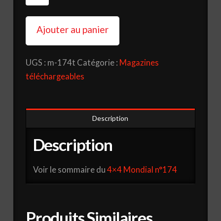
de
Magazine
Ajouter au panier
4x4
Mondial
UGS :
m-174t
Catégorie :
Magazines
N°
téléchargeables
174
(téléchargeable)
Description
Description
Voir le sommaire du
4×4 Mondial n°174
Produits Similaires