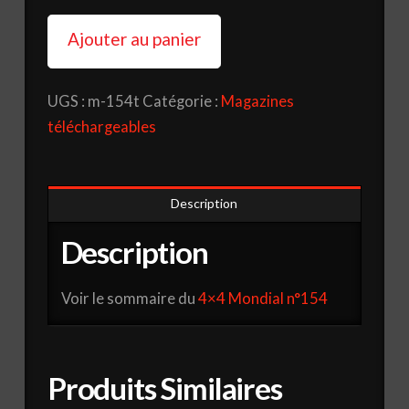
de
Magazine
Ajouter au panier
4x4
Mondial
UGS :
m-154t
Catégorie :
Magazines
N°
téléchargeables
154
(téléchargeable)
Description
Description
Voir le sommaire du
4×4 Mondial n°154
Produits Similaires