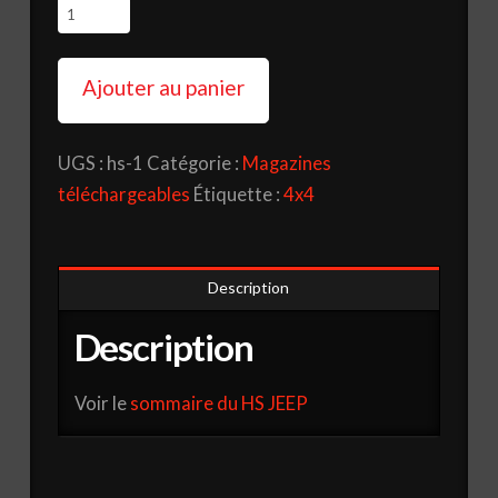
quantité
de
HS
Ajouter au panier
JEEP
(téléchargeable)
UGS :
hs-1
Catégorie :
Magazines
téléchargeables
Étiquette :
4x4
Description
Description
Voir le
sommaire du HS JEEP