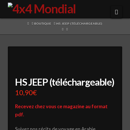
Navi
HOME
BOUTIQUE
HS JEEP (TÉLÉCHARGEABLE)
HS JEEP (téléchargeable)
10,90
€
Recevez chez vous ce magazine au format
pdf.
Suivez nos récits de voyage en Arabie