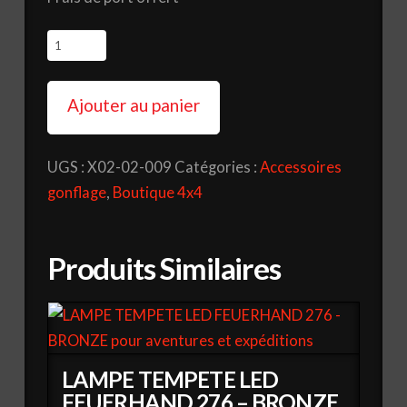
quantité
de
EMBOUTS
Ajouter au panier
DE
VALVE
UGS :
X02-02-009
Catégories :
Accessoires
A
gonflage
,
Boutique 4x4
DEGONFLAGE
RAPIDE
RCV
Produits Similaires
-
APEX
(JEU
DE
4
LAMPE TEMPETE LED
FEUERHAND 276 – BRONZE
VALVES)