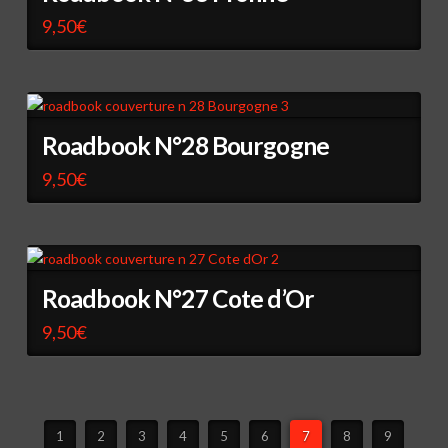
9,50
€
Roadbook N°28 Bourgogne
9,50
€
Roadbook N°27 Cote d’Or
9,50
€
1
2
3
4
5
6
7
8
9