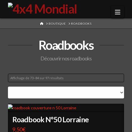
Navi
HOME
BOUTIQUE
ROADBOOKS
Roadbooks
Découvrir nos roadbooks
Trié
Affichage de 73–84 sur 97 résultats
du
plus
récent
au
Roadbook N°50 Lorraine
plus
ancien
9,50
€